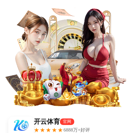
菜单
博鱼官网-跟队：国米将
举行重要会议，管理层
和主教练的续约将提上
议程
北京时间5月9日，据国米跟队记者帕斯夸莱-瓜罗报道，
国际米兰俱乐部将在一周后举行多场重要会议。瓜罗表
示：国际米兰方面，在对阵维罗纳与博洛尼亚之间的这
一周里（5.17-5.24），解放大道（俱乐部总部所在地）